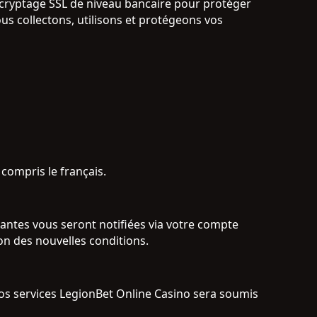
 cryptage SSL de niveau bancaire pour protéger
us collectons, utilisons et protégeons vos
compris le français.
antes vous seront notifiées via votre compte
on des nouvelles conditions.
e nos services LegionBet Online Casino sera soumis