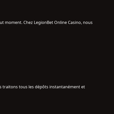
tout moment. Chez LegionBet Online Casino, nous
 traitons tous les dépôts instantanément et