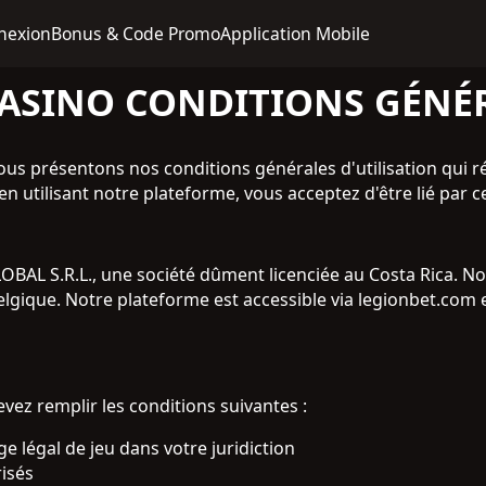
nexion
Bonus & Code Promo
Application Mobile
CASINO CONDITIONS GÉNÉ
s présentons nos conditions générales d'utilisation qui rég
en utilisant notre plateforme, vous acceptez d'être lié par c
BAL S.R.L., une société dûment licenciée au Costa Rica. No
lgique. Notre plateforme est accessible via legionbet.com e
evez remplir les conditions suivantes :
ge légal de jeu dans votre juridiction
risés