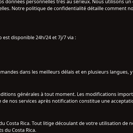
os données personnelles très au sérieux. Nous utilisons un
les. Notre politique de confidentialité détaille comment no
st disponible 24h/24 et 7j/7 via :
andes dans les meilleurs délais et en plusieurs langues, y 
nditions générales à tout moment. Les modifications import
e de nos services après notification constitue une acceptati
 du Costa Rica. Tout litige découlant de votre utilisation d
ts du Costa Rica.