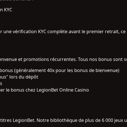
on KYC
 une vérification KYC complète avant le premier retrait, c
envenue et promotions récurrentes. Tous nos bonus sont so
s bonus (généralement 40x pour les bonus de bienvenue)
onus" lors du dépôt
rs
iser le bonus chez LegionBet Online Casino
titres LegionBet. Notre bibliothèque de plus de 6 000 jeux 