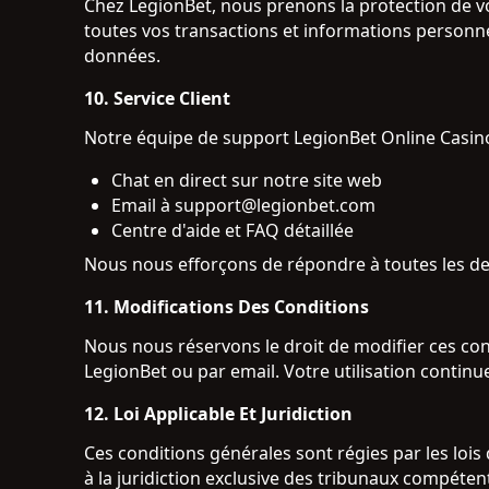
Chez LegionBet, nous prenons la protection de v
toutes vos transactions et informations personnel
données.
10. Service Client
Notre équipe de support LegionBet Online Casino e
Chat en direct sur notre site web
Email à
support@legionbet.com
Centre d'aide et FAQ détaillée
Nous nous efforçons de répondre à toutes les dem
11. Modifications Des Conditions
Nous nous réservons le droit de modifier ces co
LegionBet ou par email. Votre utilisation continu
12. Loi Applicable Et Juridiction
Ces conditions générales sont régies par les lois
à la juridiction exclusive des tribunaux compéten