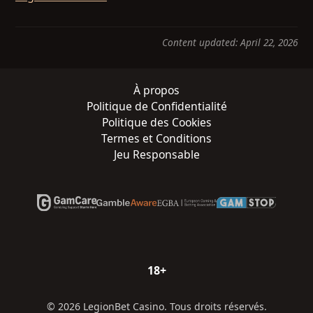
Content updated: April 22, 2026
À propos
Politique de Confidentialité
Politique des Cookies
Termes et Conditions
Jeu Responsable
18+
©
2026
LegionBet Casino. Tous droits réservés.