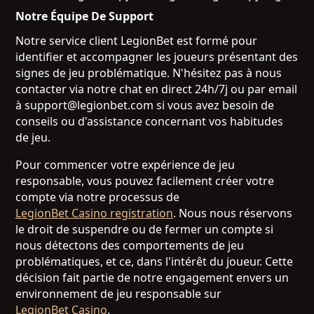
Notre Équipe De Support
Notre service client LegionBet est formé pour
identifier et accompagner les joueurs présentant des
signes de jeu problématique. N'hésitez pas à nous
contacter via notre chat en direct 24h/7j ou par email
à
support@legionbet.com
si vous avez besoin de
conseils ou d'assistance concernant vos habitudes
de jeu.
Pour commencer votre expérience de jeu
responsable, vous pouvez facilement créer votre
compte via notre processus de
LegionBet Casino registration
. Nous nous réservons
le droit de suspendre ou de fermer un compte si
nous détectons des comportements de jeu
problématiques, et ce, dans l'intérêt du joueur. Cette
décision fait partie de notre engagement envers un
environnement de jeu responsable sur
LegionBet Casino
.