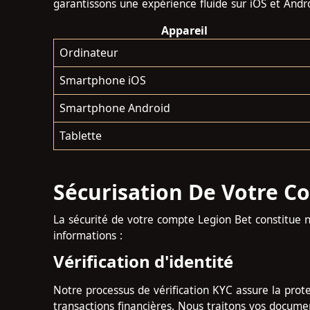
garantissons une expérience fluide sur iOS et Andr
Appareil
Ordinateur
Smartphone iOS
Smartphone Android
Tablette
Sécurisation De Votre C
La sécurité de votre compte Legion Bet constitue n
informations :
Vérification d'identité
Notre processus de vérification KYC assure la prote
transactions financières. Nous traitons vos documen