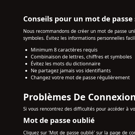
Conseils pour un mot de passe 
Nous recommandons de créer un mot de passe unique
symboles. Évitez les informations personnelles fa
Minimum 8 caractères requis
Combinaison de lettres, chiffres et symboles
Évitez les mots du dictionnaire
Ne partagez jamais vos identifiants
Changez votre mot de passe régulièrement
Problèmes De Connexion
Si vous rencontrez des difficultés pour accéder à vo
Mot de passe oublié
Cliquez sur 'Mot de passe oublié' sur la page de co