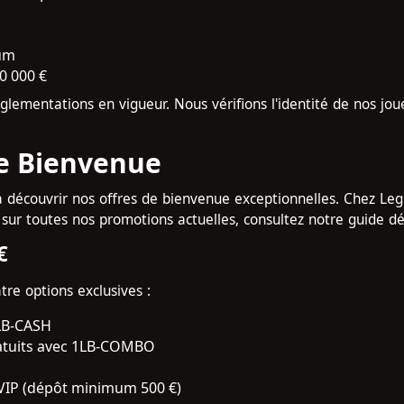
mum
0 000 €
églementations en vigueur. Nous vérifions l'identité de nos j
e Bienvenue
 à découvrir nos offres de bienvenue exceptionnelles. Chez 
sur toutes nos promotions actuelles, consultez notre guide dé
€
re options exclusives :
1LB-CASH
ratuits avec 1LB-COMBO
-VIP (dépôt minimum 500 €)