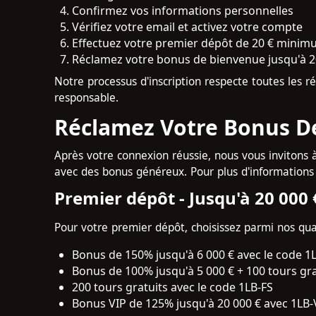
Confirmez vos informations personnelles
Vérifiez votre email et activez votre compte
Effectuez votre premier dépôt de 20 € mini
Réclamez votre bonus de bienvenue jusqu'à 2
Notre processus d'inscription respecte toutes les r
responsable.
Réclamez Votre Bonus D
Après votre connexion réussie, nous vous invitons
avec des bonus généreux. Pour plus d'informations 
Premier dépôt - Jusqu'à 20 000 
Pour votre premier dépôt, choisissez parmi nos quat
Bonus de 150% jusqu'à 6 000 € avec le code 
Bonus de 100% jusqu'à 5 000 € + 100 tours g
200 tours gratuits avec le code 1LB-FS
Bonus VIP de 125% jusqu'à 20 000 € avec 1LB