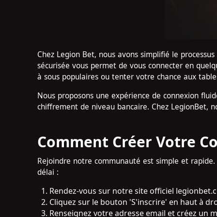
Chez Legion Bet, nous avons simplifié le processu
sécurisée vous permet de vous connecter en quelq
à sous populaires ou tenter votre chance aux table
Nous proposons une expérience de connexion fluide 
chiffrement de niveau bancaire. Chez LegionBet, no
Comment Créer Votre C
Rejoindre notre communauté est simple et rapide.
délai :
Rendez-vous sur notre site officiel legionbet
Cliquez sur le bouton 'S'inscrire' en haut à dr
Renseignez votre adresse email et créez un m