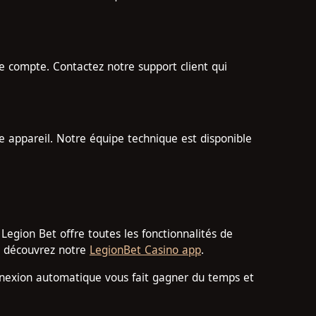
e compte. Contactez notre support client qui
e appareil. Notre équipe technique est disponible
Legion Bet offre toutes les fonctionnalités de
s, découvrez notre
LegionBet Casino app
.
connexion automatique vous fait gagner du temps et