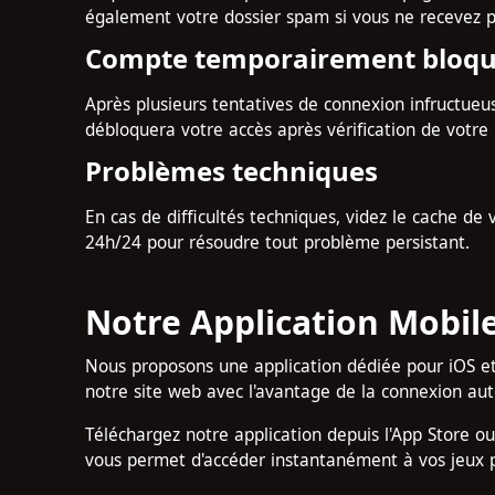
également votre dossier spam si vous ne recevez p
Compte temporairement bloq
Après plusieurs tentatives de connexion infructueu
débloquera votre accès après vérification de votre 
Problèmes techniques
En cas de difficultés techniques, videz le cache d
24h/24 pour résoudre tout problème persistant.
Notre Application Mobil
Nous proposons une application dédiée pour iOS et 
notre site web avec l'avantage de la connexion aut
Téléchargez notre application depuis l'App Store o
vous permet d'accéder instantanément à vos jeux p