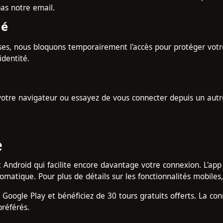
as notre email.
ué
ses, nous bloquons temporairement l'accès pour protéger votr
identité.
e votre navigateur ou essayez de vous connecter depuis un autr
e
Android qui facilite encore davantage votre connexion. L'app 
omatique. Pour plus de détails sur les fonctionnalités mobile
u Google Play et bénéficiez de 30 tours gratuits offerts. La 
référés.