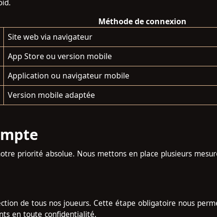
oid.
Méthode de connexion
Site web via navigateur
App Store ou version mobile
Application ou navigateur mobile
Version mobile adaptée
ompte
otre priorité absolue. Nous mettons en place plusieurs mesure
ction de tous nos joueurs. Cette étape obligatoire nous permet
ts en toute confidentialité.