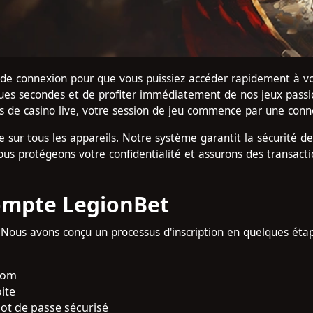
s de connexion pour que vous puissiez accéder rapidement à v
ues secondes et de profiter immédiatement de nos jeux passi
s de casino live, votre session de jeu commence par une conn
sur tous les appareils. Notre système garantit la sécurité d
us protégeons votre confidentialité et assurons des transactio
ompte LegionBet
 Nous avons conçu un processus d'inscription en quelques éta
.com
oite
ot de passe sécurisé